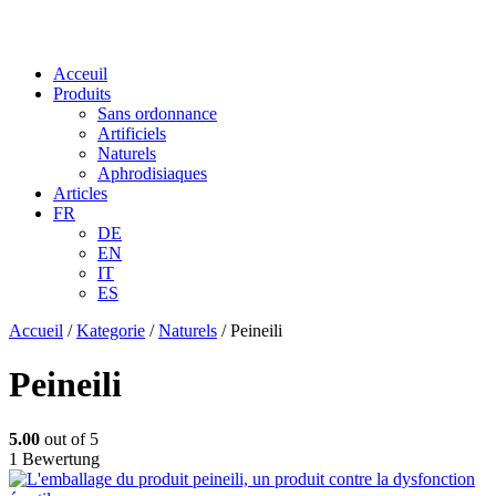
Acceuil
Produits
Sans ordonnance
Artificiels
Naturels
Aphrodisiaques
Articles
FR
DE
EN
IT
ES
Accueil
/
Kategorie
/
Naturels
/ Peineili
Peineili
5.00
out of 5
1 Bewertung