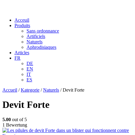
Acceuil
Produits
Sans ordonnance
Artificiels
Naturels
Aphrodisiaques
Articles
FR
DE
EN
IT
ES
Accueil
/
Kategorie
/
Naturels
/ Devit Forte
Devit Forte
5.00
out of 5
1 Bewertung