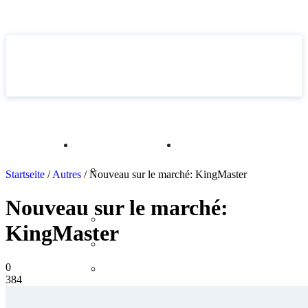
Acceuil
Produits
Articles
FR
Sans
Startseite
/
Autres
/
Nouveau sur le marché: KingMaster
DE
ordonnance
Nouveau sur le marché:
EN
Artificiels
KingMaster
IT
Naturels
0
ES
Aphrodisiaques
384